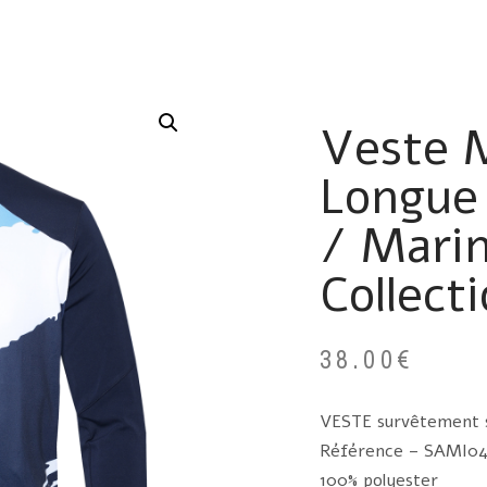
Veste 
Longue 
/ Mari
Collect
38.00
€
VESTE survêtement 
Référence – SAMI0
100% polyester