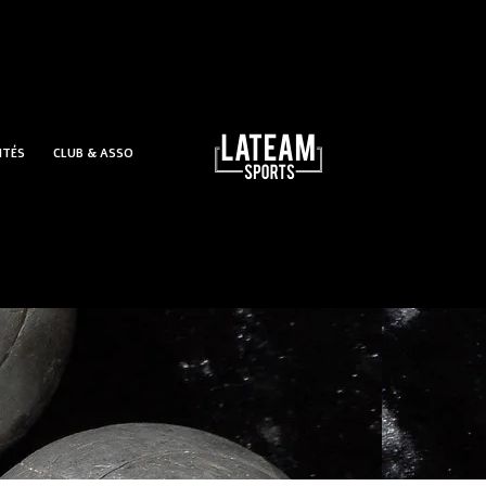
ITÉS
CLUB & ASSO
e manche longue Bleu / Blanc / Marine – Collection SAMI