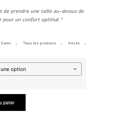
de prendre une taille au-dessus de
le pour un confort optimal *
n Sami
,
Tous les produits
,
Veste
,
u panier