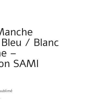
Manche
Bleu / Blanc
ne –
ion SAMI
sublimé
4