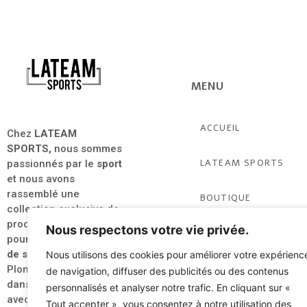
MENU
ACCUEIL
Chez
LATEAM
SPORTS,
nous sommes
LATEAM SPORTS
passionnés par le
sport
et nous avons
rassemblé une
BOUTIQUE
collection exclusive de
produits de qualité
Nous respectons votre vie privée.
PARTENAIRES &
pour tous les
amateurs
ACTUALITÉS
de sport
.
Nous utilisons des cookies pour améliorer votre expérienc
Plongez dès à présent
de navigation, diffuser des publicités ou des contenus
CLUB & ASSO
dans l’univers du
sport
personnalisés et analyser notre trafic. En cliquant sur «
avec style et élégance.
Tout accepter », vous consentez à notre utilisation des