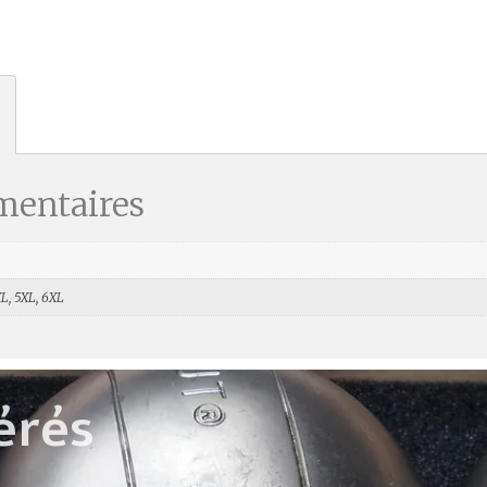
mentaires
XL, 5XL, 6XL
érés