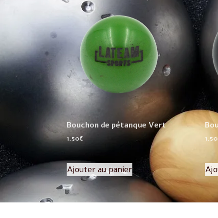
Bouchon de pétanque Vert
Bou
1.50
€
1.50
Ajouter au panier
Ajo