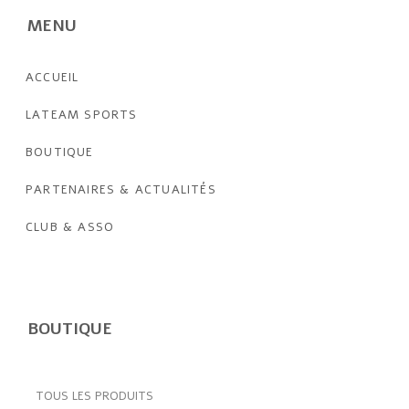
Chez
LATEAM SPORTS,
nous sommes passionnés par le
sport
et nous avons rassemblé une collection exclusive
de produits de qualité pour tous les
amateurs de sport
.
Plongez dès à présent dans l’univers du
sport
avec style
et élégance.
Parcourir le catalogue
MENU
ACCUEIL
LATEAM SPORTS