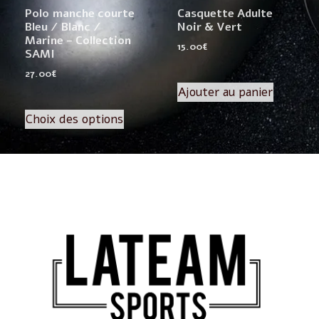
Polo manche courte
Casquette Adulte
Bleu / Blanc /
Noir & Vert
Marine – Collection
15.00
€
SAMI
27.00
€
Ajouter au panier
Choix des options