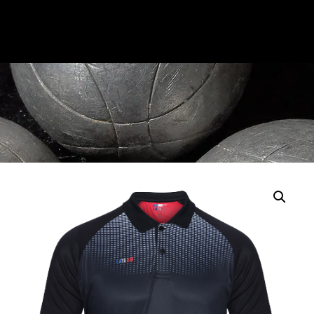
Accueil
/
VÊTEMENTS
/
Collection
Carla
/ POLO Rouge manche courte sublimé – Collection
CARLA