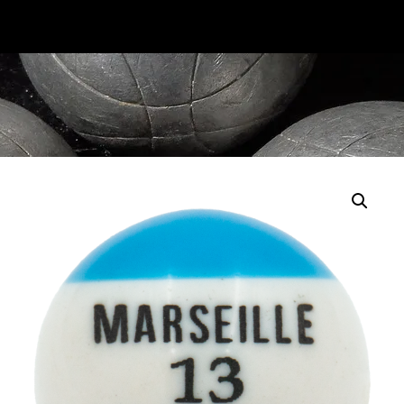
Accueil
/
BOUCHON DE PETANQUE
/
Série
spéciale
/ Bouchon de pétanque Marseille