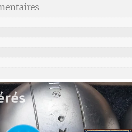
mentaires
érés