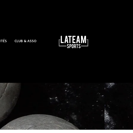
ITÉS
CLUB & ASSO
uchon de pétanque en bois Rose fluo