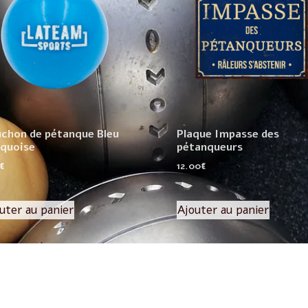
chon de pétanque Bleu
Plaque Impasse des
quoise
pétanqueurs
€
12.00
€
uter au panier
Ajouter au panier