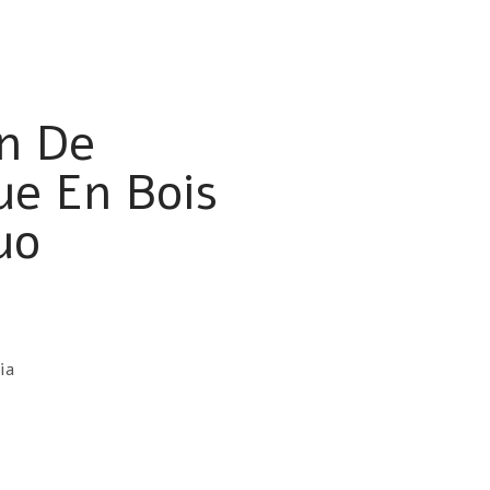
n De
ue En Bois
uo
ia