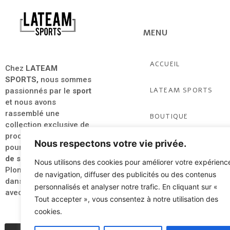
MENU
ACCUEIL
Chez
LATEAM
SPORTS,
nous sommes
LATEAM SPORTS
passionnés par le
sport
et nous avons
rassemblé une
BOUTIQUE
collection exclusive de
produits de qualité
PARTENAIRES &
Nous respectons votre vie privée.
pour tous les
amateurs
ACTUALITÉS
de sport
.
Nous utilisons des cookies pour améliorer votre expérienc
Plongez dès à présent
de navigation, diffuser des publicités ou des contenus
CLUB & ASSO
dans l’univers du
sport
personnalisés et analyser notre trafic. En cliquant sur «
avec style et élégance.
Tout accepter », vous consentez à notre utilisation des
cookies.