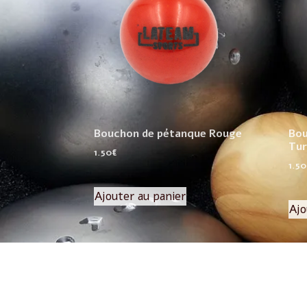
Bouchon de pétanque Rouge
Bou
Tur
1.50
€
1.50
Ajouter au panier
Ajo