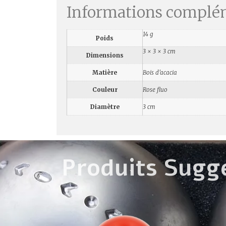
Informations complé
14 g
Poids
3 × 3 × 3 cm
Dimensions
Matière
Bois d'acacia
Couleur
Rose fluo
Diamètre
3 cm
Produits Sugg