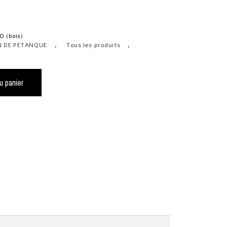
 (bois)
 DE PETANQUE
,
Tous les produits
,
u panier